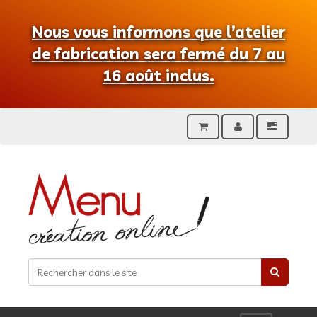
Nous vous informons que l’atelier
de fabrication sera fermé du 7 au
16 août inclus.