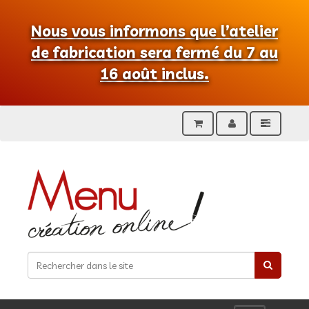
Nous vous informons que l’atelier
de fabrication sera fermé du 7 au
16 août inclus.