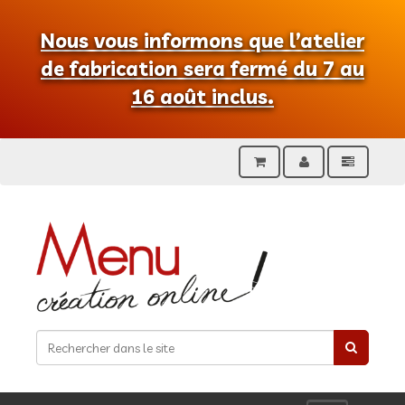
Nous vous informons que l’atelier
de fabrication sera fermé du 7 au
16 août inclus.