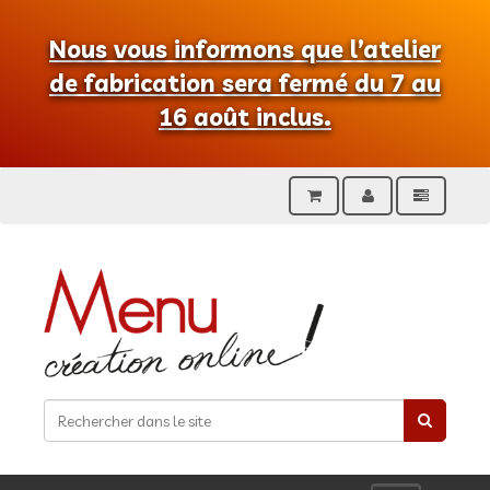
Nous vous informons que l’atelier
de fabrication sera fermé du 7 au
16 août inclus.