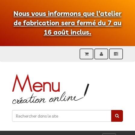
Nous vous informons que l’atelier
de fabrication sera fermé du 7 au
16 août inclus.