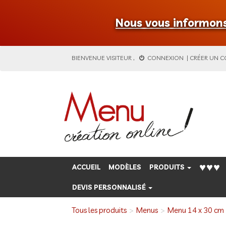
Nous vous informons 
BIENVENUE
VISITEUR
,
CONNEXION
|
CRÉER UN 
♥♥♥
ACCUEIL
MODÈLES
PRODUITS
DEVIS PERSONNALISÉ
Tous les produits
Menus
Menu 14 x 30 cm 