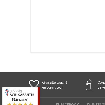
Groseille touché
Cond
en plein cœur
de ve
10
/10 (38 avis)
★★★★★
FACEBOOK
INSTAG