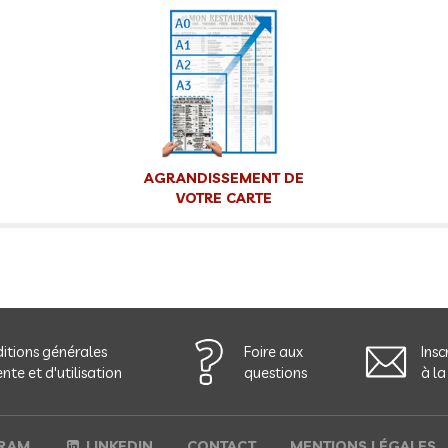
AGRANDISSEMENT DE
VOTRE CARTE
itions générales
Foire aux
Insc
nte et d'utilisation
questions
à la
RAM
LINKEDIN
CONTACT
MENTIONS LÉGALES