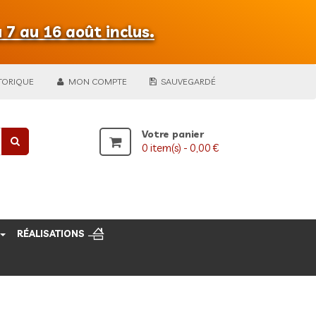
 7 au 16 août inclus.
TORIQUE
MON COMPTE
SAUVEGARDÉ
Votre panier
0
item(s) -
0,00 €
RÉALISATIONS