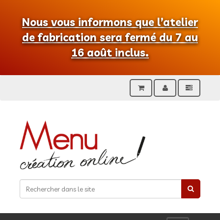
Nous vous informons que l’atelier
de fabrication sera fermé du 7 au
16 août inclus.