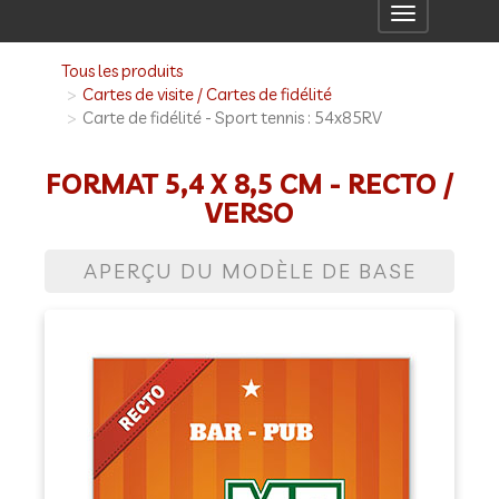
Toggle
navigation
Tous les produits
Cartes de visite / Cartes de fidélité
Carte de fidélité - Sport tennis : 54x85RV
FORMAT 5,4 X 8,5 CM - RECTO /
VERSO
APERÇU DU MODÈLE DE BASE