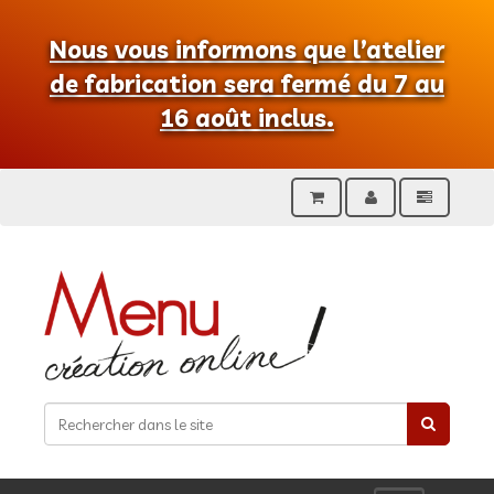
Nous vous informons que l’atelier
de fabrication sera fermé du 7 au
16 août inclus.