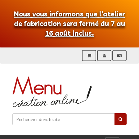
Nous vous informons que l’atelier
de fabrication sera fermé du 7 au
16 août inclus.