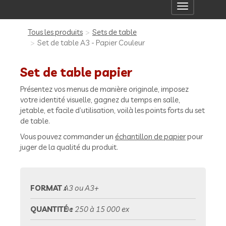
Toggle
navigation
Tous les produits
Sets de table
Set de table A3 - Papier Couleur
Set de table papier
Présentez vos menus de manière originale, imposez
votre identité visuelle, gagnez du temps en salle,
jetable, et facile d’utilisation, voilà les points forts du set
de table.
Vous pouvez commander un
échantillon de papier
pour
juger de la qualité du produit.
FORMAT :
A3 ou A3+
QUANTITÉ :
De 250 à 15 000 ex