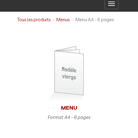
Toggle
navigation
Tous les produits
Menus
Menu A4 - 6 pages
MENU
Format A4 - 6 pages