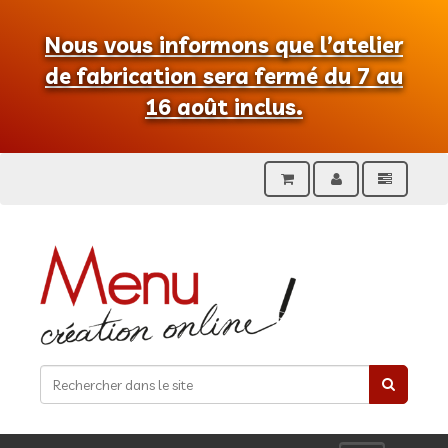
Nous vous informons que l’atelier
de fabrication sera fermé du 7 au
16 août inclus.