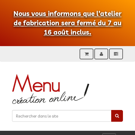
Nous vous informons que l’atelier
de fabrication sera fermé du 7 au
16 août inclus.