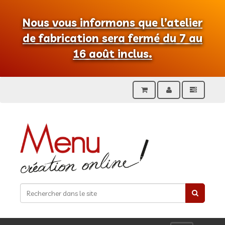
Nous vous informons que l’atelier
de fabrication sera fermé du 7 au
16 août inclus.