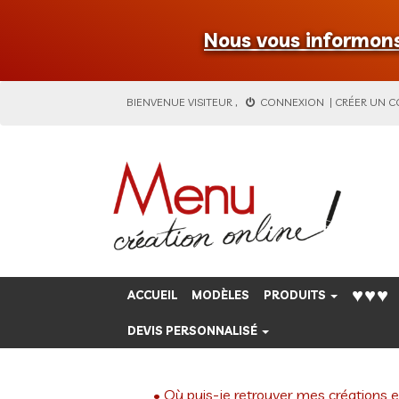
Nous vous informons 
BIENVENUE
VISITEUR
,
CONNEXION
|
CRÉER UN 
♥♥♥
ACCUEIL
MODÈLES
PRODUITS
DEVIS PERSONNALISÉ
• Où puis-je retrouver mes créations e