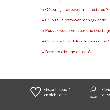
• Où puis-je retrouver mes factures ?
• Où puis-je retrouver mon QR code ?
• Pouvez-vous me créer une charte g
• Quels sont les délais de fabrication 
• Formats d'image acceptés.
Groseille touché
Cond
en plein cœur
de ve