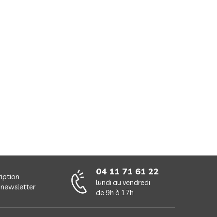
04 11 71 61 22
ription
lundi au vendredi
 newsletter
de 9h à 17h