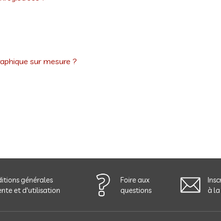
raphique sur mesure ?
?
itions générales
Foire aux
Insc
nte et d'utilisation
questions
à la