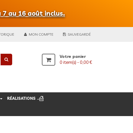
 7 au 16 août inclus.
TORIQUE
MON COMPTE
SAUVEGARDÉ
Votre panier
0
item(s) -
0,00 €
RÉALISATIONS