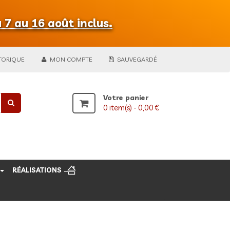
 7 au 16 août inclus.
TORIQUE
MON COMPTE
SAUVEGARDÉ
Votre panier
0
item(s) -
0,00 €
RÉALISATIONS