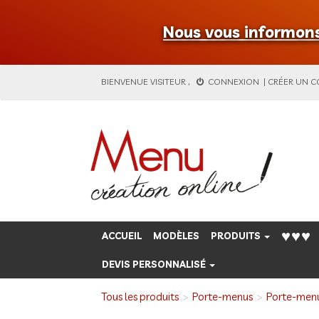
Nous vous informons 
BIENVENUE
VISITEUR
,
CONNEXION
|
CRÉER UN 
♥♥♥
ACCUEIL
MODÈLES
PRODUITS
DEVIS PERSONNALISÉ
Tous les produits
Porte-menus
Porte-men