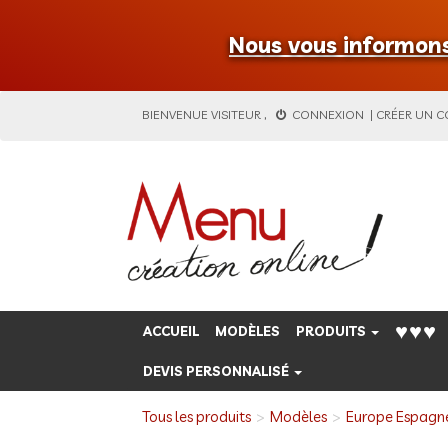
Nous vous informons 
BIENVENUE
VISITEUR
,
CONNEXION
|
CRÉER UN 
♥♥♥
ACCUEIL
MODÈLES
PRODUITS
DEVIS PERSONNALISÉ
Tous les produits
Modèles
Europe Espagn