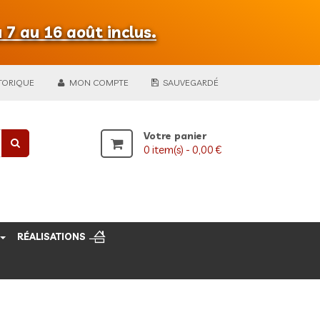
 7 au 16 août inclus.
TORIQUE
MON COMPTE
SAUVEGARDÉ
Votre panier
0
item(s) -
0,00 €
RÉALISATIONS