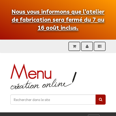
Nous vous informons que l’atelier
de fabrication sera fermé du 7 au
16 août inclus.