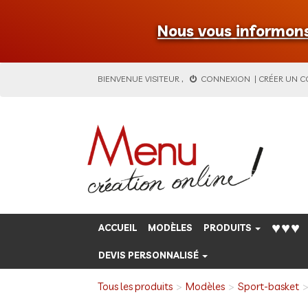
Nous vous informons 
BIENVENUE
VISITEUR
,
CONNEXION
|
CRÉER UN 
♥♥♥
ACCUEIL
MODÈLES
PRODUITS
DEVIS PERSONNALISÉ
Tous les produits
Modèles
Sport-basket