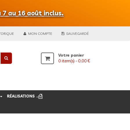
 7 au 16 août inclus.
TORIQUE
MON COMPTE
SAUVEGARDÉ
Votre panier
0
item(s) -
0,00 €
RÉALISATIONS