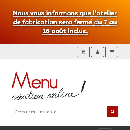
Nous vous informons que l’atelier
de fabrication sera fermé du 7 au
16 août inclus.