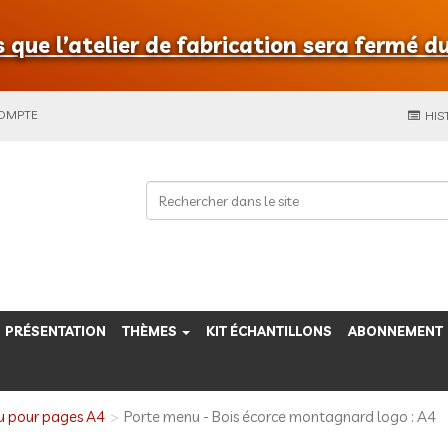
que l’atelier de fabrication sera fermé du
COMPTE
HIS
PRÉSENTATION
THÈMES
KIT ÉCHANTILLONS
ABONNEMENT
u pour pages A4
Porte menu - Bois écorce montagnard logo : A4