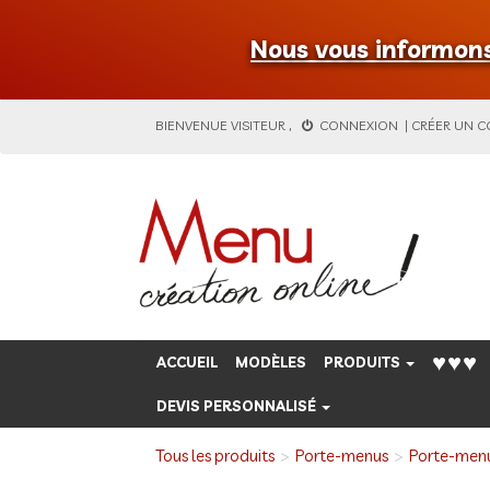
Nous vous informons 
BIENVENUE
VISITEUR
,
CONNEXION
|
CRÉER UN 
♥♥♥
ACCUEIL
MODÈLES
PRODUITS
DEVIS PERSONNALISÉ
Tous les produits
Porte-menus
Porte-men