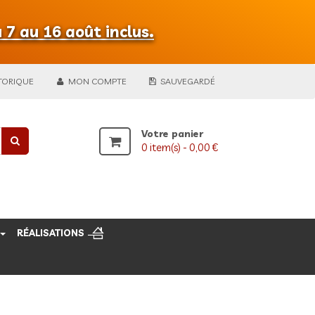
 7 au 16 août inclus.
TORIQUE
MON COMPTE
SAUVEGARDÉ
Votre panier
0
item(s) -
0,00 €
RÉALISATIONS