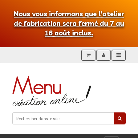
Nous vous informons que l’atelier
de fabrication sera fermé du 7 au
16 août inclus.