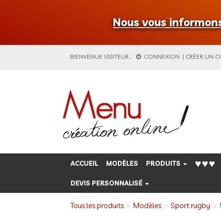
Nous vous informons 
BIENVENUE
VISITEUR
,
CONNEXION
|
CRÉER UN 
♥♥♥
ACCUEIL
MODÈLES
PRODUITS
DEVIS PERSONNALISÉ
Tous les produits
Modèles
Sport rugby