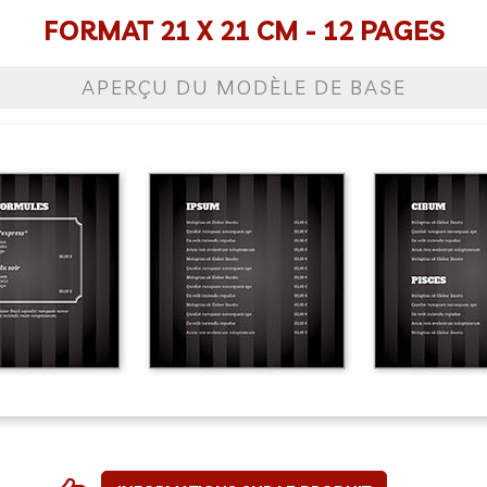
FORMAT 21 X 21 CM - 12 PAGES
APERÇU DU MODÈLE DE BASE