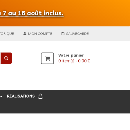
 7 au 16 août inclus.
TORIQUE
MON COMPTE
SAUVEGARDÉ
Votre panier
0
item(s) -
0,00 €
RÉALISATIONS