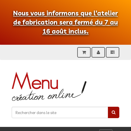
Nous vous informons que l’atelier
de fabrication sera fermé du 7 au
16 août inclus.