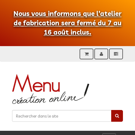
Nous vous informons que l’atelier
de fabrication sera fermé du 7 au
16 août inclus.