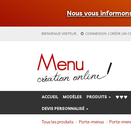
Nous vous informons 
BIENVENUE
VISITEUR
,
CONNEXION
|
CRÉER UN 
♥♥♥
ACCUEIL
MODÈLES
PRODUITS
DEVIS PERSONNALISÉ
Tous les produits
Porte-menus
Porte-menu