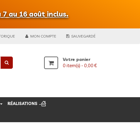
 7 au 16 août inclus.
TORIQUE
MON COMPTE
SAUVEGARDÉ
Votre panier
0
item(s) -
0,00 €
RÉALISATIONS