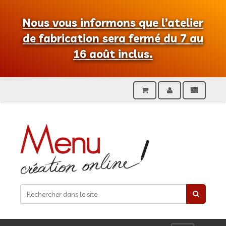
Nous vous informons que l’atelier
de fabrication sera fermé du 7 au
16 août inclus.