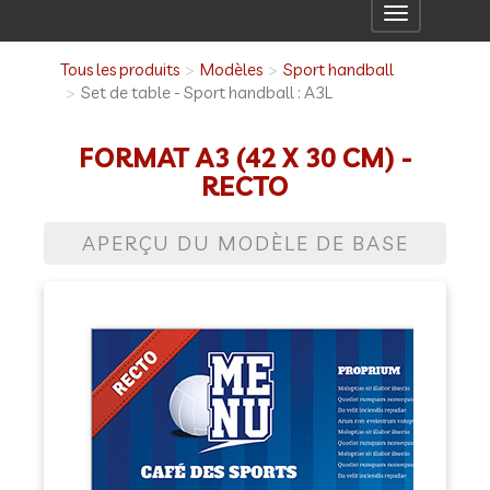
Toggle
navigation
Tous les produits
Modèles
Sport handball
Set de table - Sport handball : A3L
FORMAT A3 (42 X 30 CM) -
RECTO
APERÇU DU MODÈLE DE BASE