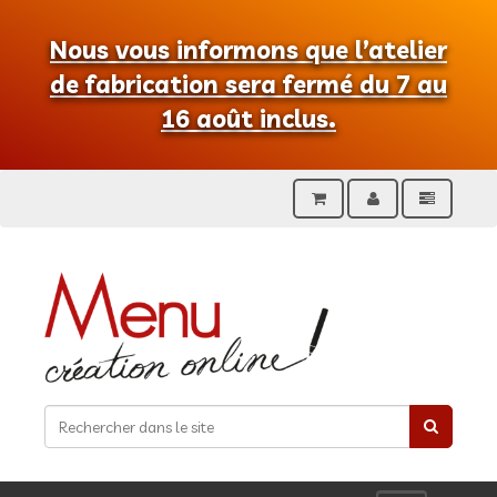
Nous vous informons que l’atelier
de fabrication sera fermé du 7 au
16 août inclus.