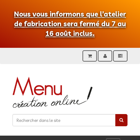
Nous vous informons que l’atelier
de fabrication sera fermé du 7 au
16 août inclus.