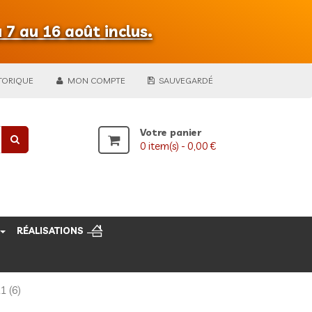
 7 au 16 août inclus.
TORIQUE
MON COMPTE
SAUVEGARDÉ
Votre panier
0
item(s) -
0,00 €
RÉALISATIONS
1 (6)