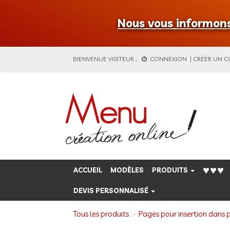
Nous vous informons 
BIENVENUE
VISITEUR
,
CONNEXION
|
CRÉER UN 
♥♥♥
ACCUEIL
MODÈLES
PRODUITS
DEVIS PERSONNALISÉ
Tous les produits
Pages pour insertion dans