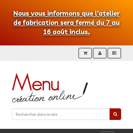
Nous vous informons que l’atelier
de fabrication sera fermé du 7 au
16 août inclus.