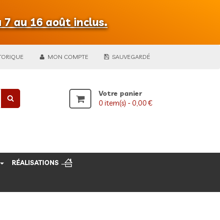
 7 au 16 août inclus.
TORIQUE
MON COMPTE
SAUVEGARDÉ
Votre panier
0
item(s) -
0,00 €
RÉALISATIONS