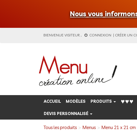
Nous vous informons 
BIENVENUE
VISITEUR
,
CONNEXION
|
CRÉER UN 
♥♥♥
ACCUEIL
MODÈLES
PRODUITS
DEVIS PERSONNALISÉ
Tous les produits
Menus
Menu 21 x 21 cm 