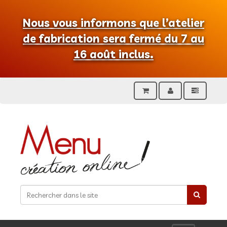
Nous vous informons que l’atelier
de fabrication sera fermé du 7 au
16 août inclus.