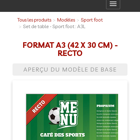
Toggle
navigation
Tous les produits
Modèles
Sport foot
Set de table - Sport foot : A3L
FORMAT A3 (42 X 30 CM) -
RECTO
APERÇU DU MODÈLE DE BASE