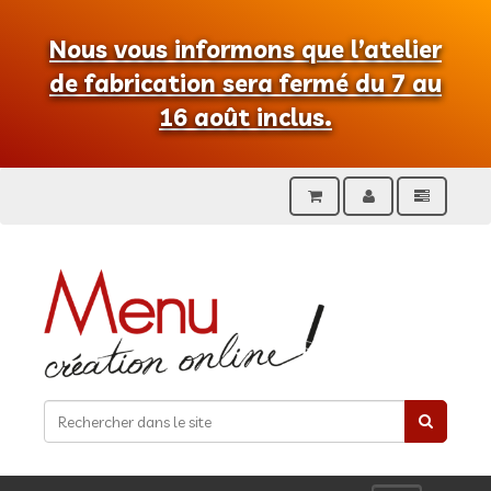
Nous vous informons que l’atelier
de fabrication sera fermé du 7 au
16 août inclus.