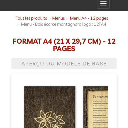
Toggle
navigation
Tous les produits
Menus
Menu A4 - 12 pages
Menu - Bois écorce montagnard logo : 12PA4
FORMAT A4 (21 X 29,7 CM) - 12
PAGES
APERÇU DU MODÈLE DE BASE