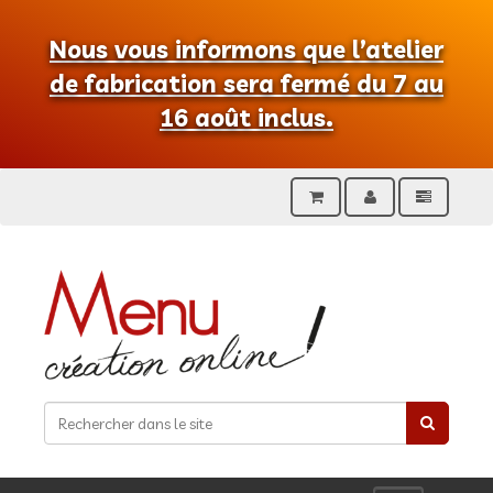
Nous vous informons que l’atelier
de fabrication sera fermé du 7 au
16 août inclus.