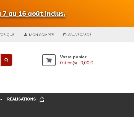
 7 au 16 août inclus.
TORIQUE
MON COMPTE
SAUVEGARDÉ
Votre panier
0
item(s) -
0,00 €
RÉALISATIONS