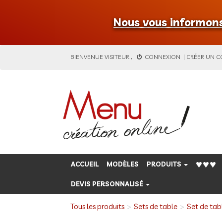
Nous vous informons 
BIENVENUE
VISITEUR
,
CONNEXION
|
CRÉER UN 
♥♥♥
ACCUEIL
MODÈLES
PRODUITS
DEVIS PERSONNALISÉ
Tous les produits
Sets de table
Set de tab