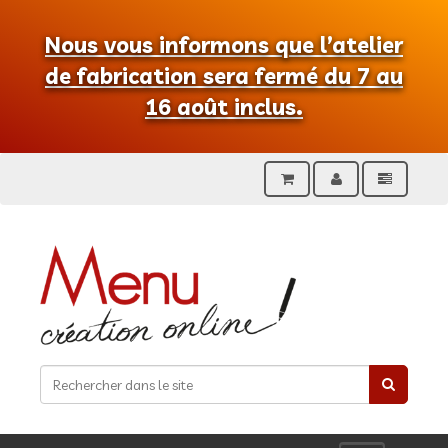
Nous vous informons que l’atelier
de fabrication sera fermé du 7 au
16 août inclus.