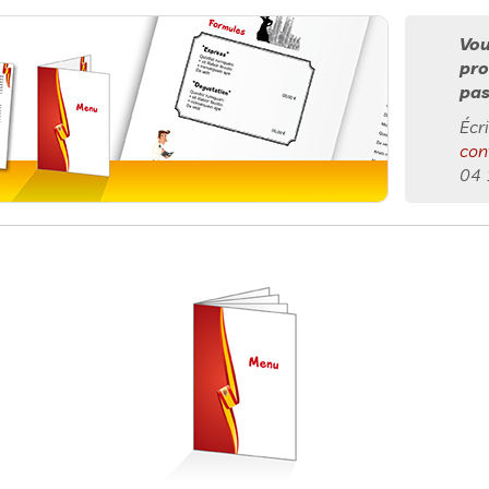
Vou
pro
pas
Écr
con
04 