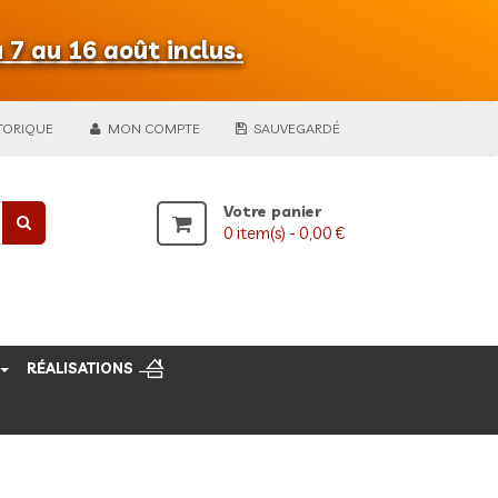
 7 au 16 août inclus.
TORIQUE
MON COMPTE
SAUVEGARDÉ
Votre panier
0
item(s) -
0,00 €
RÉALISATIONS