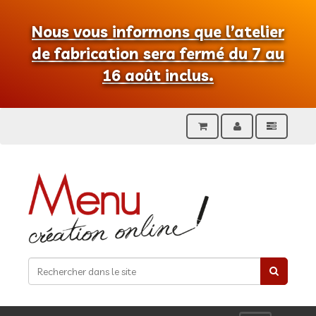
Nous vous informons que l’atelier
de fabrication sera fermé du 7 au
16 août inclus.