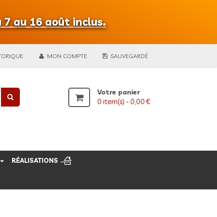
 7 au 16 août inclus.
TORIQUE
MON COMPTE
SAUVEGARDÉ
Votre panier
0
item(s) -
0,00 €
RÉALISATIONS