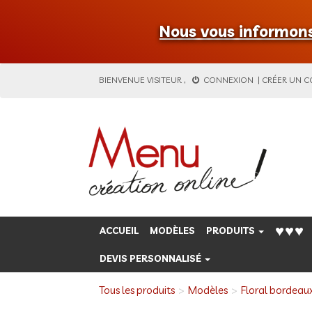
Nous vous informons 
BIENVENUE
VISITEUR
,
CONNEXION
|
CRÉER UN 
♥♥♥
ACCUEIL
MODÈLES
PRODUITS
DEVIS PERSONNALISÉ
Tous les produits
Modèles
Floral bordeau