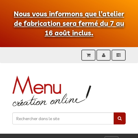
Nous vous informons que l’atelier
de fabrication sera fermé du 7 au
16 août inclus.