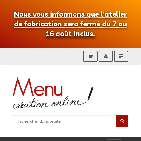
Nous vous informons que l’atelier
de fabrication sera fermé du 7 au
16 août inclus.