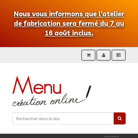
Nous vous informons que l’atelier
de fabrication sera fermé du 7 au
16 août inclus.