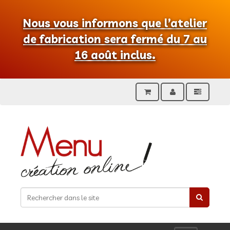
Nous vous informons que l’atelier
de fabrication sera fermé du 7 au
16 août inclus.