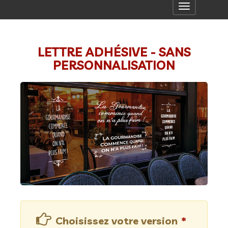
Toggle
navigation
LETTRE ADHÉSIVE - SANS
PERSONNALISATION
Choisissez votre version
*