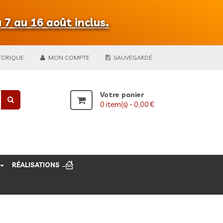
 7 au 16 août inclus.
TORIQUE
MON COMPTE
SAUVEGARDÉ
Votre panier
0
item(s) -
0,00 €
RÉALISATIONS