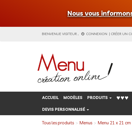
Nous vous informons 
BIENVENUE
VISITEUR
,
CONNEXION
|
CRÉER UN 
♥♥♥
ACCUEIL
MODÈLES
PRODUITS
DEVIS PERSONNALISÉ
Tous les produits
Menus
Menu 21 x 21 cm -