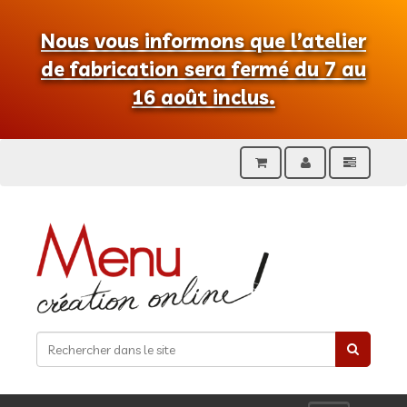
Nous vous informons que l’atelier
de fabrication sera fermé du 7 au
16 août inclus.