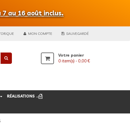
 7 au 16 août inclus.
TORIQUE
MON COMPTE
SAUVEGARDÉ
Votre panier
0
item(s) -
0,00 €
RÉALISATIONS
5