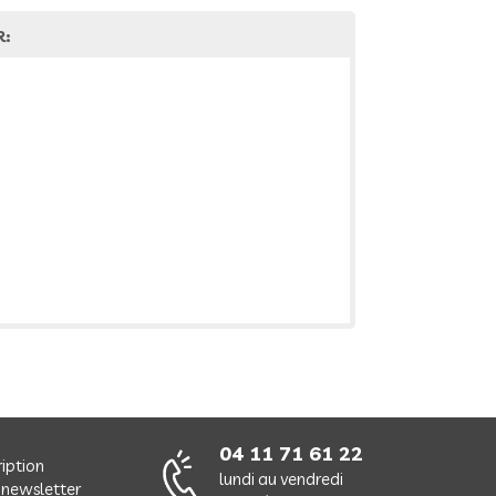
R:
04 11 71 61 22
ription
lundi au vendredi
 newsletter