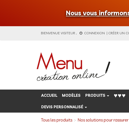
Nous vous informons 
BIENVENUE
VISITEUR
,
CONNEXION
|
CRÉER UN 
♥♥♥
ACCUEIL
MODÈLES
PRODUITS
DEVIS PERSONNALISÉ
Tous les produits
Nos solutions pour rassurer 