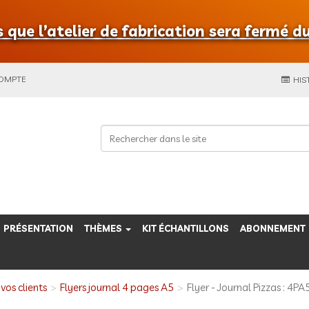
que l’atelier de fabrication sera fermé du
COMPTE
HIS
PRÉSENTATION
THÈMES
KIT ÉCHANTILLONS
ABONNEMENT
vos clients
Flyers journal 4 pages A5
Flyer - Journal Pizzas : 4PA