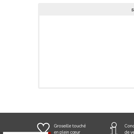
S
Groseille touché
Cond
en plein cœur
de ve