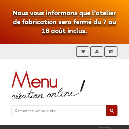
Nous vous informons que l’atelier
de fabrication sera fermé du 7 au
16 août inclus.