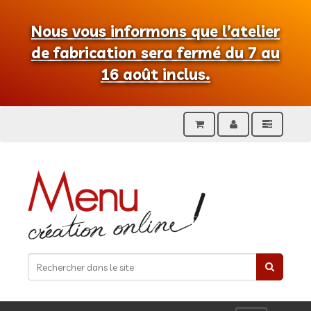
Nous vous informons que l’atelier
de fabrication sera fermé du 7 au
16 août inclus.