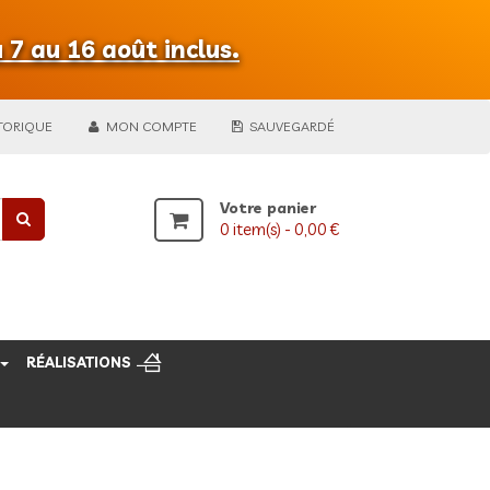
 7 au 16 août inclus.
TORIQUE
MON COMPTE
SAUVEGARDÉ
Votre panier
0
item(s) -
0,00 €
RÉALISATIONS