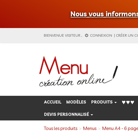
Nous vous informons 
BIENVENUE
VISITEUR
,
CONNEXION
|
CRÉER UN 
♥♥♥
ACCUEIL
MODÈLES
PRODUITS
DEVIS PERSONNALISÉ
Tous les produits
Menus
Menu A4 - 6 pag