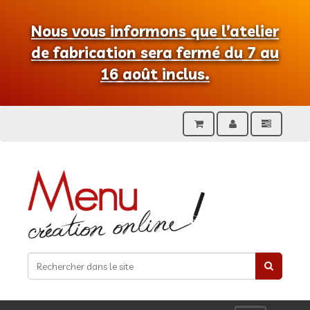
Nous vous informons que l’atelier
de fabrication sera fermé du 7 au
16 août inclus.