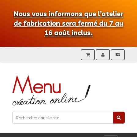
Nous vous informons que l’atelier
de fabrication sera fermé du 7 au
16 août inclus.